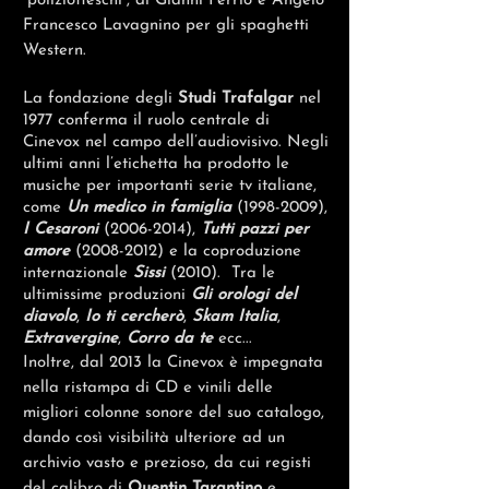
“poliziotteschi”, di Gianni Ferrio e Angelo
Francesco Lavagnino per gli spaghetti
Western.
La fondazione degli
Studi Trafalgar
nel
1977 conferma il ruolo centrale di
Cinevox nel campo dell’audiovisivo. Negli
ultimi anni l’etichetta ha prodotto le
musiche per importanti serie tv italiane,
come
Un medico in famiglia
(1998-2009)
,
I Cesaroni
(2006-2014)
,
Tutti pazzi per
amore
(2008-2012)
e la coproduzione
internazionale
Sissi
(2010). Tra le
ultimissime produzioni
Gli orologi del
diavolo
,
Io ti cercherò
,
Skam
Italia
,
Extravergine
,
Corro da te
ecc...
Inoltre, dal 2013 la Cinevox è impegnata
nella ristampa di CD e vinili delle
migliori colonne sonore del suo catalogo,
dando così visibilità ulteriore ad un
archivio vasto e prezioso, da cui registi
del calibro di
Quentin Tarantino
e