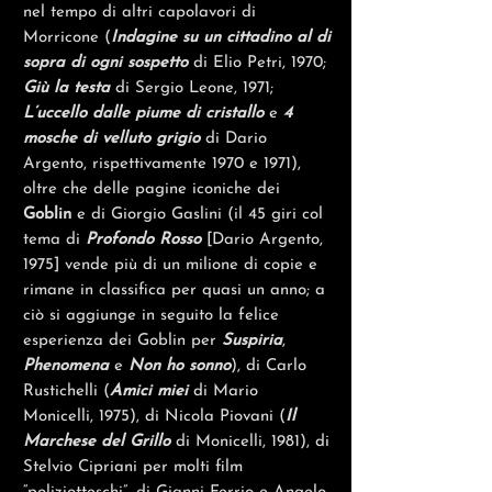
nel tempo di altri capolavori di
Morricone (
Indagine su un cittadino al di
sopra di ogni sospetto
di Elio Petri, 1970;
Giù la testa
di Sergio Leone, 1971;
L’uccello dalle piume di cristallo
e
4
mosche di velluto grigio
di Dario
Argento, rispettivamente 1970 e 1971),
oltre che delle pagine iconiche dei
Goblin
e di Giorgio Gaslini (il 45 giri col
tema di
Profondo Rosso
[Dario Argento,
1975] vende più di un milione di copie e
rimane in classifica per quasi un anno; a
ciò si aggiunge in seguito la felice
esperienza dei Goblin per
Suspiria
,
Phenomena
e
Non ho sonno
), di Carlo
Rustichelli (
Amici miei
di Mario
Monicelli, 1975), di Nicola Piovani (
Il
Marchese del Grillo
di Monicelli, 1981), di
Stelvio Cipriani per molti film