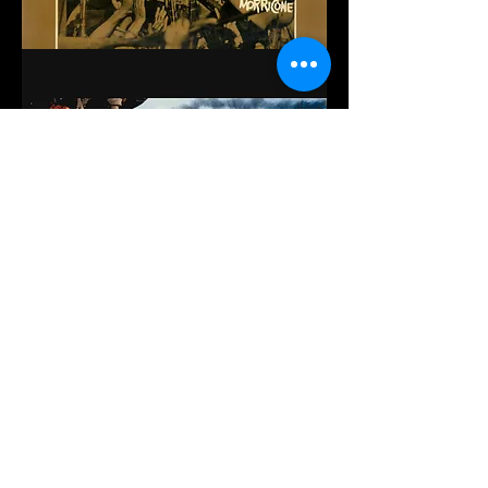
Profondo Rosso
(1975) diretto da
Dario
Argento
- musica dei
Goblin