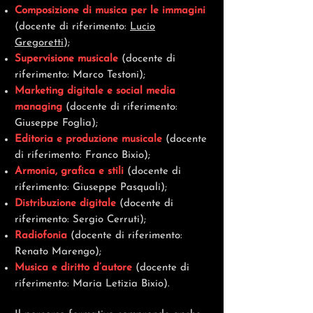
Composizione di musica per le immagini
(docente di riferimento:
Lucio
Gregoretti
);
Supervisione musicale
(docente di
riferimento: Marco Testoni);
Marketing digitale e social media
managing
(docente di riferimento:
Giuseppe Foglia);
Editoria e produzione musicale
(docente
di riferimento: Franco Bixio);
Armonia, grafica e stili
(docente di
riferimento: Giuseppe Pasquali);
Distribuzione digitale
(docente di
riferimento: Sergio Cerruti);
Radiofonia
(docente di riferimento:
Renato Marengo);
Musica e diritto d’autore
(docente di
riferimento: Maria Letizia Bixio).