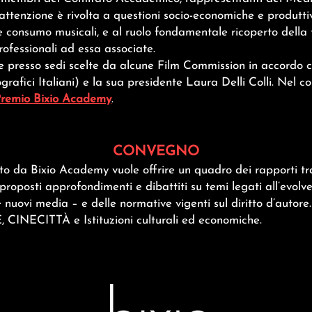
e attenzione è rivolta a questioni socio-economiche e produtti
 consumo musicali, e al ruolo fondamentale ricoperto della t
rofessionali ad essa associate.
e presso sedi scelte da alcune Film Commission in accordo
afici Italiani) e la sua presidente Laura Delli Colli. Nel co
remio Bixio Academy
.
CONVEGNO
o da Bixio Academy vuole offrire un quadro dei rapporti tra
 proposti approfondimenti e dibattiti su temi legati all’evo
 nuovi media – e delle normative vigenti sul diritto d’autore
, CINECITTÀ e Istituzioni culturali ed economiche.