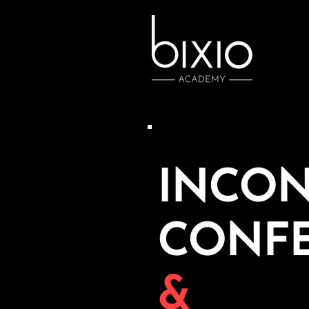
INCON
CONF
&