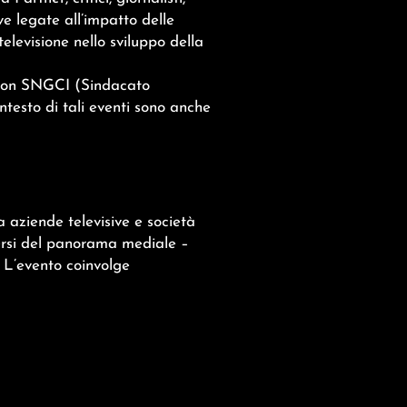
ve legate all’impatto delle
elevisione nello sviluppo della
 con SNGCI (Sindacato
ntesto di tali eventi sono anche
 aziende televisive e società
lversi del panorama mediale –
. L’evento coinvolge