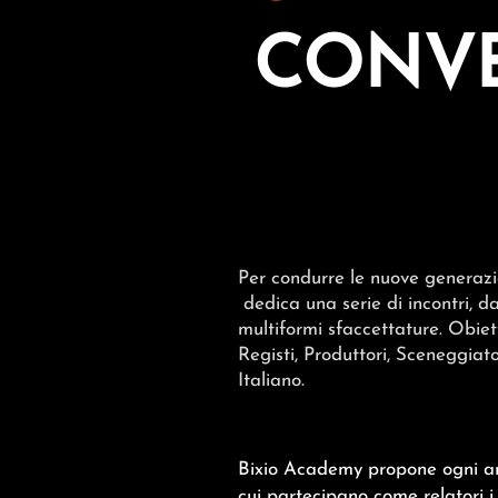
CONV
Per condurre le nuove generaz
dedica una serie di incontri, dal
multiformi sfaccettature. Obiet
Registi, Produttori, Sceneggiat
Italiano.
Bixio Academy propone ogni ann
cui partecipano come relatori i