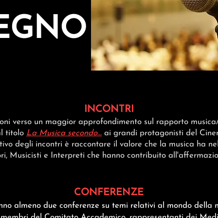
EGNO
INCONTRI
ioni verso un maggior approfondimento sul rapporto music
 titolo
La Musica secondo...
ai grandi protagonisti del Cine
tivo degli incontri è raccontare il valore che la musica ha n
ori, Musicisti e Interpreti che hanno contribuito all'afferma
CONFERENZE
o almeno due conferenze su temi relativi al mondo della m
 membri del Comitato Accademico, rappresentanti dei Media Pa