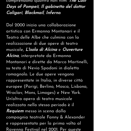
comprendono quattro noti film:
The Last
Days of Pompeii
,
Il gabinetto del dottor
Caligari
,
Blackmail
,
Inferno
.
Dal 2000 inizia una collaborazione
artistica con Ermanna Montanari e il
Teatro delle Albe che culmina con la
realizzazione di due opere di teatro
musicale,
L'isola di Alcina
e
Ouverture
Alcina
, interpretate da Ermanna
Montanari e dirette da Marco Martinelli,
su testo di Nevio Spadoni in dialetto
romagnolo. Le due opere vengono
rappresentate in Italia, in diverse città
europee (Parigi, Berlino, Mosca, Lisbona,
Wroclav, Mons, Limoges) e New York.
Un'altra opera di teatro musicale
realizzata nello stesso periodo è il
Requiem
messo in scena dalla
compagnia teatrale Fanny & Alexander
e rappresentato per la prima volta al
Ravenna Festival nel 2001. Per queste