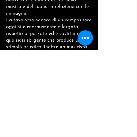
nuove concezioni estetiche della
musica e del suono in relazione con le
immagini.
La tavolozza sonora di un compositore
oggi si è enormemente allargata
rispetto al passato ed è costituita da
qualsiasi sorgente che produce uno
stimolo acustico. Inoltre un musicista
ha la possibilità di comporre con i
suoni senza dover prima scrivere una
partitura sulla carta, ma lavorando
direttamente sul suono fino ad
ottenere strutture di grande
complessità.
La tecnologia digitale ci permette
oggi di mettere sullo stesso piano
creativo qualsiasi suono, sia esso
rumore d’ambiente, suono strumentale,
suono elettronico o anche voce umana.
Elementi che la musica elettroacustica
considera esattamente sullo stesso