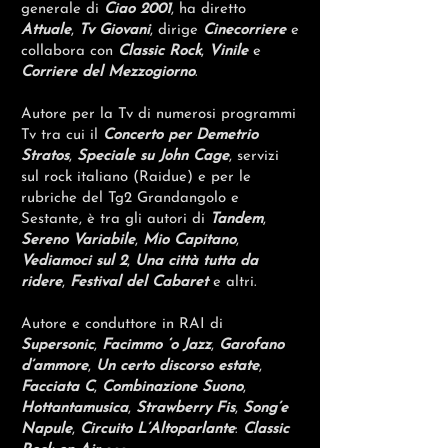
generale di
Ciao 2001
, ha diretto
Attuale
,
Tv Giovani
, dirige
Cinecorriere
e
collabora con
Classic Rock
,
Vinile
e
Corriere del Mezzogiorno
.
Autore per la Tv di numerosi programmi
Tv tra cui il
Concerto per Demetrio
Stratos
,
Speciale su John Cage
, servizi
sul rock italiano (Raidue) e per le
rubriche del Tg2 Grandangolo e
Sestante, è tra gli autori di
Tandem
,
Sereno Variabile
,
Mio Capitano
,
Vediamoci sul 2
,
Una città tutta da
ridere
,
Festival del Cabaret
e altri.
Autore e conduttore in RAI di
Supersonic
,
Facimmo ‘o Jazz
,
Garofano
d’ammore
,
Un certo discorso estate
,
Facciata C
,
Combinazione Suono
,
Hottantamusica
,
Strawberry Fis
,
Song’e
Napule
,
Circuito L’Altoparlante
:
Classic