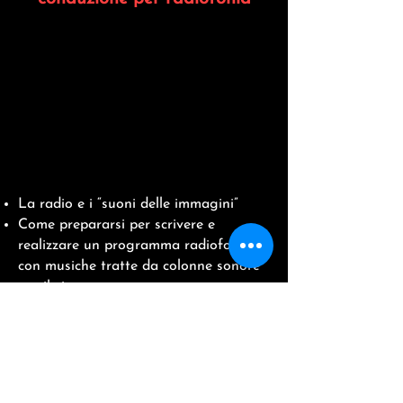
La radio e i “suoni delle immagini”
Come prepararsi per scrivere e
realizzare un programma radiofonico.
con musiche tratte da colonne sonore
per il cinema.
Come realizzare un proprio
programma radiofonico
“da casa” con
computer, cuffie, microfono e brani
selezionati nel web
Preparazione di una Scaletta testi e