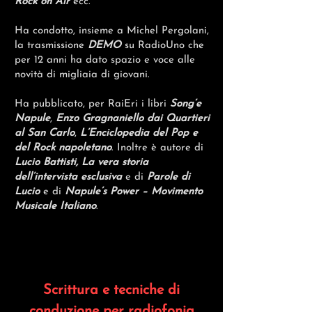
Rock on Air
ecc.
Ha condotto, insieme a Michel Pergolani,
la trasmissione
DEMO
su RadioUno che
per 12 anni ha dato spazio e voce alle
novità di migliaia di giovani.
Ha pubblicato, per RaiEri i libri
Song’e
Napule
,
Enzo Gragnaniello dai Quartieri
al San Carlo
,
L’Enciclopedia del Pop e
del Rock napoletano
. Inoltre è autore di
Lucio Battisti, La vera storia
dell’intervista esclusiva
e di
Parole di
Lucio
e di
Napule’s Power – Movimento
Musicale Italiano
.
Scrittura e tecniche di
conduzione per radiofonia